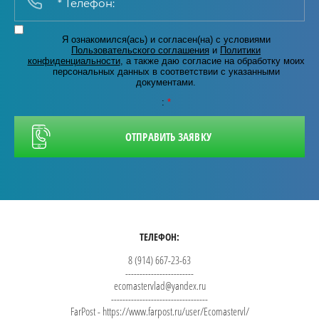
Я ознакомился(ась) и согласен(на) с условиями
Пользовательского соглашения
и
Политики
конфиденциальности
, а также даю согласие на обработку моих
персональных данных в соответствии с указанными
документами.
:
*
ОТПРАВИТЬ ЗАЯВКУ
ТЕЛЕФОН:
8 (914) 667-23-63
------------------------
ecomastervlad@yandex.ru
----------------------------------
FarPost - https://www.farpost.ru/user/Ecomastervl/